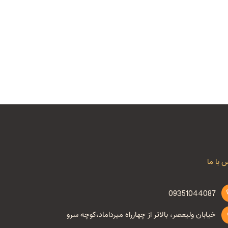
 با ما
09351044087
خیابان ولیعصر، بالاتر از چهارراه میرداماد،کوچه سرو