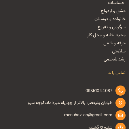
احساسات
عشق و ازدواج
خانواده و دوستان
سرگرمی و تفریح
محیط خانه و محل کار
حرفه و شغل
سلامتی
رشد شخصی
تماس با ما
09351044087
خیابان ولیعصر، بالاتر از چهارراه میرداماد،کوچه سرو
menubaz.co@gmail.com
شنبه تا 5شنبه