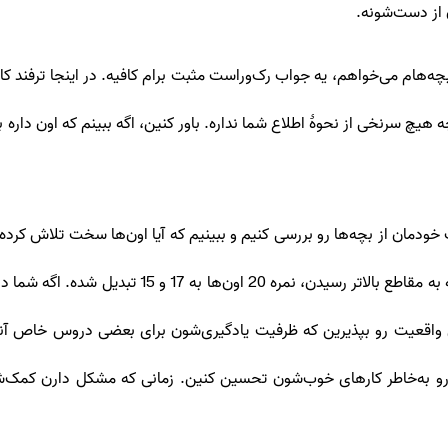
 از دست‌شونه.
ه‌هام می‌خواهم، یه جواب رک‌وراست مثبت برام کافیه. در اینجا ترفند کار
بچه هیچ سرنخی از نحوۀ اطلاع شما نداره. باور کنین، اگه ببینم که اون دا
ت خودمان از بچه‌ها رو بررسی کنیم و ببینیم که آیا اون‌ها سخت تلاش کرده
و شاید در چند سال اول مدرسه، هم واقعاً بوده. الان ک
این واقعیت رو بپذیرین که ظرفیت یادگیری‌شون برای بعضی دروس خاص آن
 رو به‌خاطر کارهای خوب‌شون تحسین کنین. زمانی که مشکل دارن کمک‌