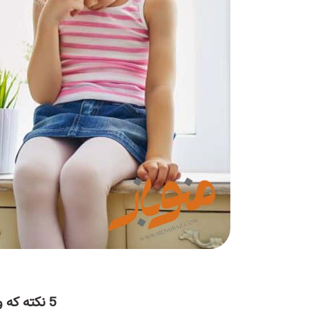
5 نکته‌ که والدین موقع ناراحتی و دلخوری از دست بچه‌هاشون باید یادشون باشه!