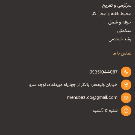
سرگرمی و تفریح
محیط خانه و محل کار
حرفه و شغل
سلامتی
رشد شخصی
تماس با ما
09351044087
خیابان ولیعصر، بالاتر از چهارراه میرداماد،کوچه سرو
menubaz.co@gmail.com
شنبه تا 5شنبه