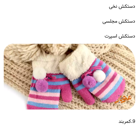
دستکش نخی
دستکش مجلسی
دستکش اسپرت
9.کمربند