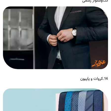
کت‌وشلوار رسمی
14.کروات و پاپیون