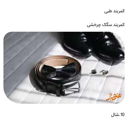
کمربند طبی
کمربند سگک چرخشی
10.شال