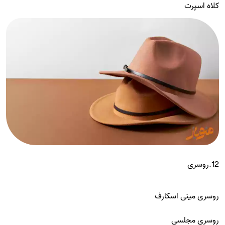
کلاه اسپرت
12.روسری
روسری مینی اسکارف
روسری مجلسی