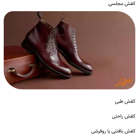
کفش مجلسی
کفش طبی
کفش راحتی
کفش بافتنی یا روفرشی