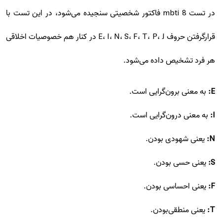
در تست mbti 8 فاکتور شخصیتی سنجیده می‌شود، در این تست با
قرارگرفتن حروف E، I، N، S، F، T، P، J در کنار هم خصوصیات اخلاقی
هر فرد تشخیص داده می‌شود.
E:
به معنی برون‌گرایی است.
I:
به معنی درون‌گرایی است.
N:
یعنی شهودی بودن.
S:
یعنی حسی بودن.
F:
یعنی احساسی بودن.
T:
یعنی منطقی‌بودن.