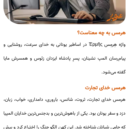
هرمس به چه معناست؟
واژه هِرمِس Ἑρμῆς در اساطیر یونانی به خدای سرعت، روشنایی و
پیام‌رسان المپ نشینان، پسرِ پادشاه ایزدان زئوس و همسرش مایا
گفته می‌شود.
هرمس خدای تجارت
هرمس خدای تجارت، ثروت، شانس، باروری، دامداری، خواب، زبان،
دزد و سفر یونان بود. یکی از باهوش‌ترین و بدجنس‌ترین خدایان المپیا
که حامی شبانان شناخته شد. این کهن الگو چنگ را اختراع کرد و بیش