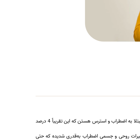
اضطراب و اختلالات مرتبط با اون شایع‌ترین بیماری روحی روانی در سراسر جهان هستن. حدود 275 میلیون نفر در سراسر جهان مبتلا به اضطراب و استرس هستن که این تقریباً 4 درصد
أثیرات روحی و جسمی اضطراب به‌قدری شدیده که حتی