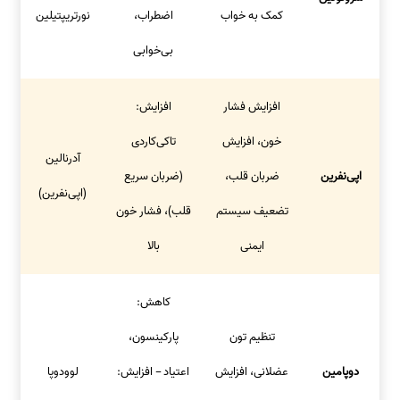
کمک به خواب
اضطراب،
نورتریپتیلین
بی‌خوابی
افزایش فشار
افزایش:
خون، افزایش
تاکی‌کاردی
آدرنالین
اپی‌نفرین
ضربان قلب،
(ضربان سریع
(اپی‌نفرین)
تضعیف سیستم
قلب)، فشار خون
ایمنی
بالا
کاهش:
تنظیم تون
پارکینسون،
دوپامین
عضلانی، افزایش
اعتیاد – افزایش:
لوودوپا