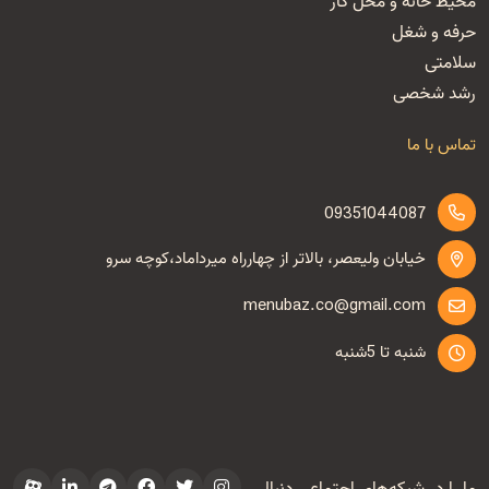
محیط خانه و محل کار
حرفه و شغل
سلامتی
رشد شخصی
تماس با ما
09351044087
خیابان ولیعصر، بالاتر از چهارراه میرداماد،کوچه سرو
menubaz.co@gmail.com
شنبه تا 5شنبه