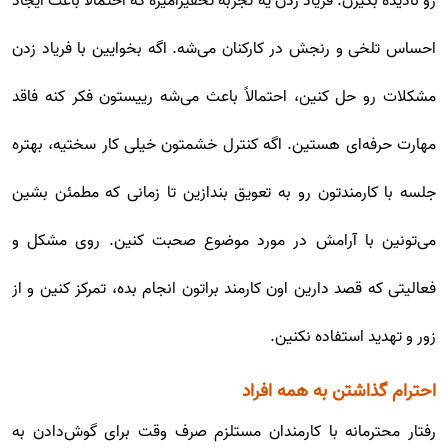
رو نادیده بگیرن. فریاد زدن یه تجربۀ تحقیرآمیزه که احتمالاً باعث ایجاد
احساس تلخی و رنجش در کارکنان می‌شه. اگه بخوایین با فریاد زدن
مشکلات رو حل کنین، احتمالاً باعث می‌شه رییستون فکر کنه فاقد
مهارت حرفه‌ای هستین. اگه کنترل خشمتون خیلی کار سختیه، بهتره
جلسه با کارمندتون رو به تعویق بندازین تا زمانی که مطمئن بشین
می‌تونین با آرامش در مورد موضوع صحبت کنین. روی مشکل و
فعالیتی که قصد دارین اون کارمند براتون انجام بده، تمرکز کنین و از
زور و تهدید استفاده نکنین.
احترام گذاشتن به همه افراد
رفتار محترمانه با کارمندان مستلزم صرف وقت برای گوش‌دادن به