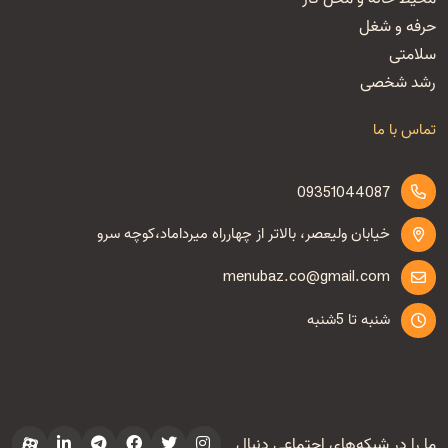
حرفه و شغل
سلامتی
رشد شخصی
تماس با ما
09351044087
خیابان ولیعصر، بالاتر از چهارراه میرداماد،کوچه سرو
menubaz.co@gmail.com
شنبه تا 5شنبه
ما را در شبکه‌های اجتماعی دنبال