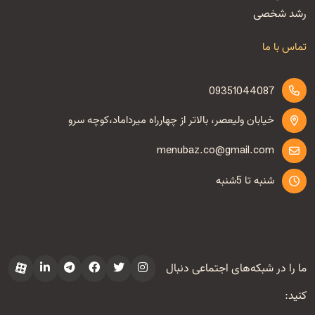
رشد شخصی
تماس با ما
09351044087
خیابان ولیعصر، بالاتر از چهارراه میرداماد،کوچه سرو
menubaz.co@gmail.com
شنبه تا 5شنبه
ما را در شبکه‌های اجتماعی دنبال
کنید: