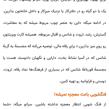
یک یا دو گیاه رو در دفترِکار یا نزدیک میزِکار و داخل خانه‌تون بذارین.
در ادامه میگه: «این به عنصر چوب مربوط میشه که به معاشرت،
گسترش، رشد، ثروت و شانس و اقبال مربوطه. همیشه کارت ویزیتتون
رو روی میز بذارین.» برای رفاه مالی، توصیه می‌کنه که مجسمۀ یه گربۀ
شانس که در آسیا نشانهٔ بخت، دارایی و نگهبان دادوستد هست یا
مجسمۀ قورباغۀ ‌شانس که در بسیاری از فرهنگ‌ها نماد رفاه، ثروت،
دوستی و فراوانیه رو تهیه کنین.
فنگشویی باعث معجزه نمیشه!
از فنگ شویی انتظار معجزه نداشته باشین. سرانو میگه: «شما