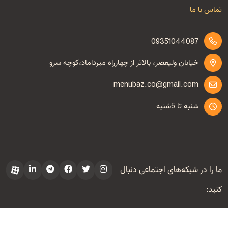
تماس با ما
09351044087
خیابان ولیعصر، بالاتر از چهارراه میرداماد،کوچه سرو
menubaz.co@gmail.com
شنبه تا 5شنبه
ما را در شبکه‌های اجتماعی دنبال
کنید:
Copyright ©
2026
arpico.agency
All Rights Reserved