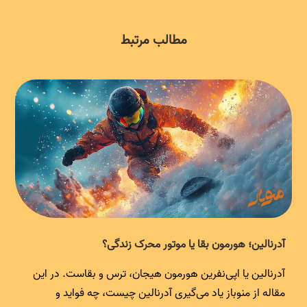
مطالب مرتبط
آدرنالین؛ هورمون بقا یا موتور محرک زندگی؟
آدرنالین یا اپی‌نفرین هورمون هیجان، ترس و بقاست. در این
مقاله از منوباز یاد می‌گیری آدرنالین چیست، چه فواید و