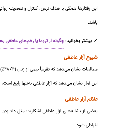
این رفتارها همگی با هدف ترس، کنترل و تضعیف روانی ف
باشد.
📌
بیشتر بخوانید
:
چگونه از تروما یا زخم‌های عاطفی رها شویم؟ ۷ گام اساسی برا
شیوع آزار عاطفی
مطالعات نشان می‌دهد که تقریباً نیمی از زنان (۴۸/۴٪) و مردان (۴۸/۸٪) در ایالات متحده در طول زندگی‌شان نوعی پرخاشگری روانی از سوی شریک عاطفی خود تجربه کرده‌اند.
این آمار نشان می‌دهد که آزار عاطفی نه‌تنها رایج اس
علائم آزار عاطفی
بعضی از نشانه‌های آزار عاطفی آشکارند؛ مثل داد زدن 
افراطی شود.