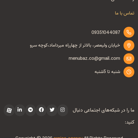
تماس با ما
09351044087
خیابان ولیعصر، بالاتر از چهارراه میرداماد،کوچه سرو
menubaz.co@gmail.com
شنبه تا 5شنبه
ما را در شبکه‌های اجتماعی دنبال
کنید: