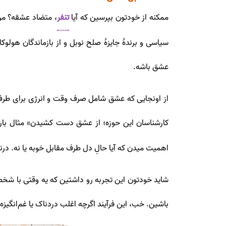
ممکنه از خودتون بپرسین که آیا
تنفر
، متضاد عشقه؟ من 
سیاسی و برندۀ جایزۀ صلح نوبل و از بازماندگان هول
عشق باشه.
از اونجایی که عشق شامل صرف وقت و انرژی برای طرف
کارشناسان این حوزه؛ از عشق دست کشیدن» مثال بارز 
اهمیت میدن که آیا حالِ دل طرف مقابل خوبه یا نه. د
شاید خودتون این تجربه رو داشتین که یه وقتی با شخ
باشین. خب، این فرآیند اگرچه اغلب دردناک یا غم‌انگیز